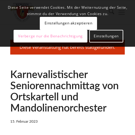
Diese Seite verwendet Cookies. Mit der Weiternutzung der Seite,
stimmst du der Verwendung von Cookies zu.
Einstellungen akzeptieren
Verberge nur die Benachrichtigung
Einstellungen
Diese Veranstaltung hat bereits stattgefunden.
Karnevalistischer
Seniorennachmittag von
Ortskartell und
Mandolinenorchester
15. Februar 2023