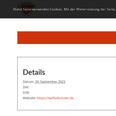
Hotline
Termine
Diese Seite verwendet Cookies. Mit der Weiternutzung der Seite
Details
Datum:
29. September 2023
Zeit:
0:00
Website:
https://wirfürkonzen.de