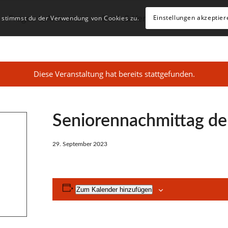
Fragen & Antworten
Dorf- & Vereinsleben
Geschä
Einstellungen akzeptier
, stimmst du der Verwendung von Cookies zu.
Diese Veranstaltung hat bereits stattgefunden.
Seniorennachmittag de
29. September 2023
Zum Kalender hinzufügen