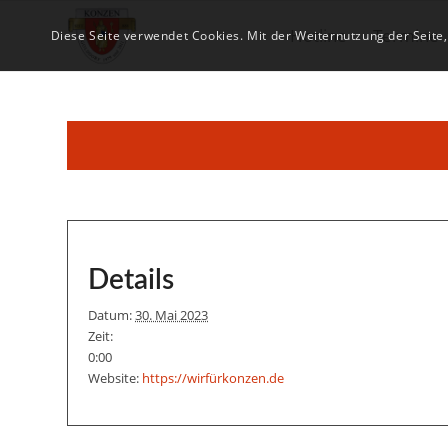
Hotline
Termine
Diese Seite verwendet Cookies. Mit der Weiternutzung der Seite
Details
Datum:
30. Mai 2023
Zeit:
0:00
Website:
https://wirfürkonzen.de