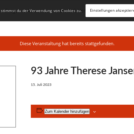
Fragen & Antworten
Dorf- & Vereinsleben
Geschä
Einstellungen akzeptier
, stimmst du der Verwendung von Cookies zu.
Diese Veranstaltung hat bereits stattgefunden.
93 Jahre Therese Jans
15. Juli 2023
Zum Kalender hinzufügen