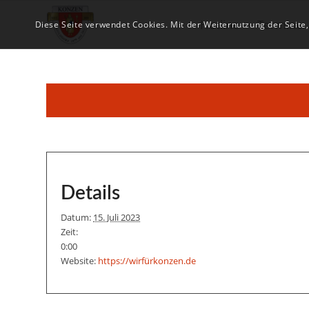
Hotline
Termine
Diese Seite verwendet Cookies. Mit der Weiternutzung der Seite
Details
Datum:
15. Juli 2023
Zeit:
0:00
Website:
https://wirfürkonzen.de